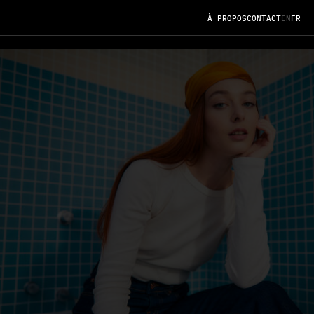
À
P
R
O
P
O
S
C
O
N
T
A
C
T
EN
FR