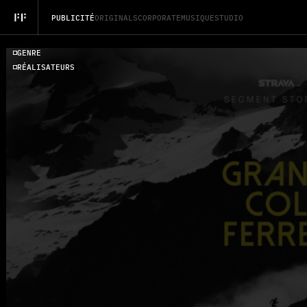
P
U
B
L
I
C
I
T
É
O
R
I
G
I
N
A
L
S
C
O
R
P
O
R
A
T
E
M
U
S
I
Q
U
E
S
T
U
D
I
O
G
E
N
R
E
R
É
A
L
I
S
A
T
E
U
R
S