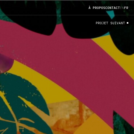
À
P
R
O
P
O
S
C
O
N
T
A
C
T
EN
FR
P
R
O
J
E
T
S
U
I
V
A
N
T