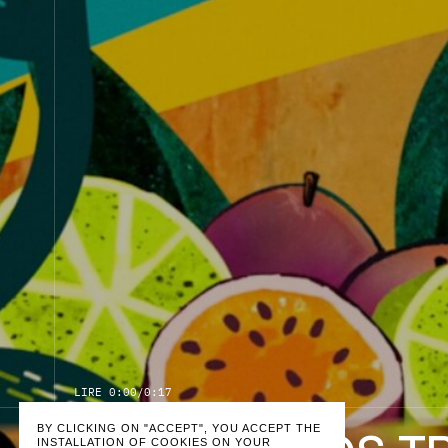
L
I
R
E
0:00
/
0:17
BY CLICKING ON "ACCEPT", YOU ACCEPT THE
INSTALLATION OF COOKIES ON YOUR