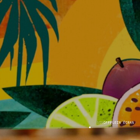
S
O
N
O
F
F
P
L
E
I
N
É
C
R
A
N