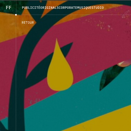
P
U
B
L
I
C
I
T
É
O
R
I
G
I
N
A
L
S
C
O
R
P
O
R
A
T
E
M
U
S
I
Q
U
E
S
T
U
D
I
O
R
E
T
O
U
R